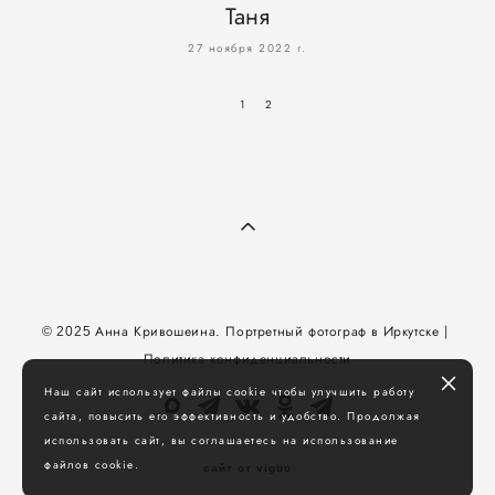
Таня
27 ноября 2022 г.
1
2
Анна Кривошеина.
Портретный фотограф в Иркутске
|
© 2025
Политика конфиденциальности
Наш сайт использует файлы cookie чтобы улучшить работу
сайта, повысить его эффективность и удобство. Продолжая
использовать сайт, вы соглашаетесь на использование
файлов cookie.
сайт от vigbo