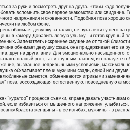
яться за руки и посмотреть друг на друга. Чтобы кадр по
бовать вспомнить свое первое знакомство или свидание. Гл
ного напряжения и скованности. Подобная поза хорошо см
ически на любом фоне.
рень обнимает девушку за талию, ее рука лежит у него на г
ены в камеру. Добавить легкую улыбку - и готов крупный п
енных. Запечатлеть искреннее смущение от такой близости 
жчина обнимает девушку сзади, она придерживает его за ру
тив, друг на друга, вниз. Для эмоционально насыщенного, с
а как в полный рост, так и крупным планом, используется 
жение, вызванное непривычными условиями, максимально 
вушка обхватывает плечи мужчины сзади, одной или двумя 
 влюбленные смеются, обмениваются игривыми замечаниями
ая" поза, воссоздающая естественную, повседневную атмос
как "куратор" процесса съемки, вправе давать участникам 
ой, если избавиться от мышечного напряжения, улыбаться,
осанку.Красота женщины - в ее изгибах, мужчины - в распр