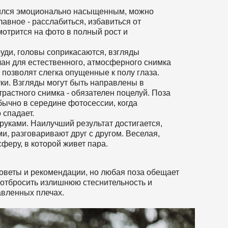
лучился эмоционально насыщенным, можно
авное - расслабиться, избавиться от
отрится на фото в полный рост и
руди, головы соприкасаются, взгляды
лан для естественного, атмосферного снимка
позволят слегка опущенные к полу глаза.
ки. Взгляды могут быть направлены в
трастного снимка - обязателен поцелуй. Поза
обычно в середине фотосессии, когда
спадает.
руками. Наилучший результат достигается,
, разговаривают друг с другом. Веселая,
феру, в которой живет пара.
советы и рекомендации, но любая поза обещает
 отбросить излишнюю стеснительность и
авленных плечах.