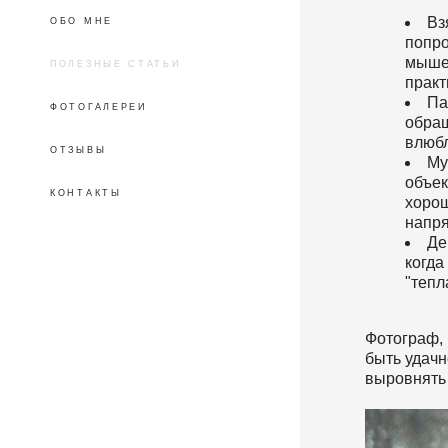
Вз
ОБО МНЕ
попро
мышеч
ПОЛЕЗНЫЕ СТАТЬИ
практ
Па
ФОТОГАЛЕРЕИ
обращ
влюбл
ОТЗЫВЫ
Му
объек
КОНТАКТЫ
хорош
напря
Де
когда
"тепл
Фотограф, 
быть удачн
выровнять 